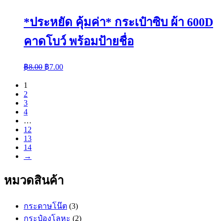
*ประหยัด คุ้มค่า* กระเป๋าซิบ ผ้า 600D
คาดโบว์ พร้อมป้ายชื่อ
฿
8.00
฿
7.00
1
2
3
4
…
12
13
14
→
หมวดสินค้า
กระดาษโน๊ต
(3)
กระป๋องโลหะ
(2)