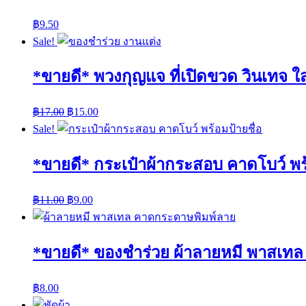
฿
9.50
Sale!
*ขายดี* พวงกุญแจ ที่เปิดขวด วินเทจ ใส
฿
17.00
฿
15.00
Sale!
*ขายดี* กระเป๋าผ้ากระสอบ คาดโบว์ พร้
฿
11.00
฿
9.00
*ขายดี* ของชำร่วย ผ้าลายหมี พาสเท
฿
8.00