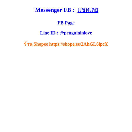
Messenger FB :
แชทเลย
FB Page
Line ID :
@penguininlove
ร้าน Shopee
https://shope.ee/2AhGL6ipcX